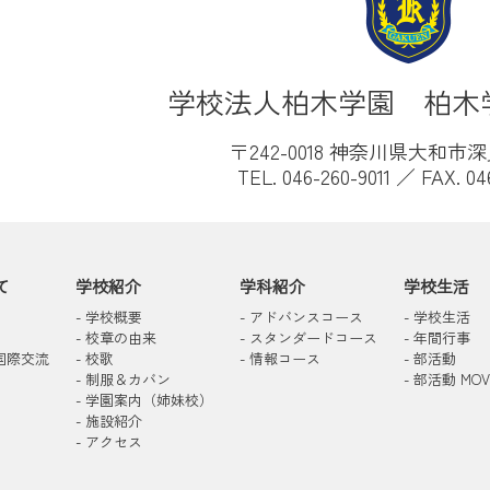
い熱戦を
思い出深い一日となった。
に開催される国際園芸博覧会
学校法人柏木学園 柏木
×EXPO 2027）に柏木学園高
店します。今年より花育成
〒242-0018 神奈川県大和市深見
ートしました。
TEL. 046-260-9011 ／ FAX. 04
て
学校紹介
学科紹介
学校生活
-
学校概要
-
アドバンスコース
-
学校生活
-
校章の由来
-
スタンダードコース
-
年間行事
国際交流
-
校歌
-
情報コース
-
部活動
-
制服＆カバン
-
部活動 MOV
-
学園案内（姉妹校）
-
施設紹介
-
アクセス