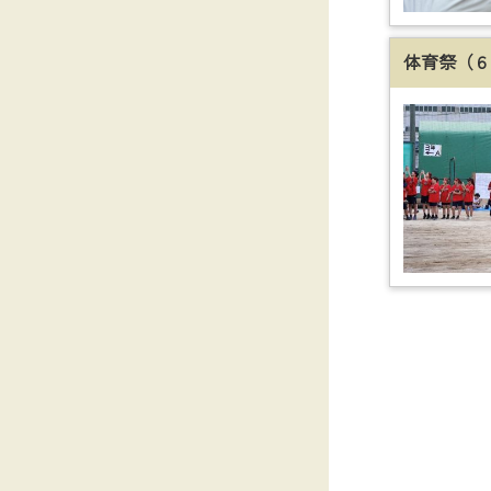
お申し込み
体育祭（６
台風６号の
施された。
スローガン
無二我らの
赤・青・黄
団長の元一
取り組んだ