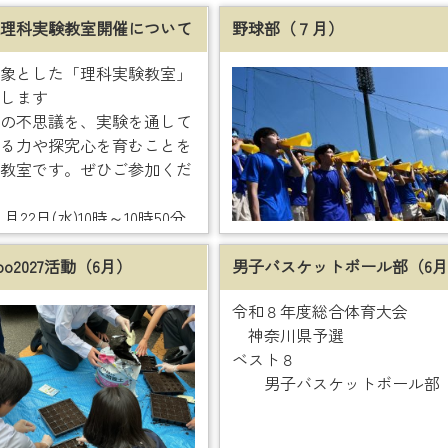
理科実験教室開催について
野球部（７月）
象とした「理科実験教室」
します
の不思議を、実験を通して
る力や探究心を育むことを
教室です。ぜひご参加くだ
月22日(水)10時～10時50分
柏木学園高等学校 理科実
xpo2027活動（6月）
男子バスケットボール部（6
いろいろな紙飛行機をつく
令和８年度総合体育大会
神奈川県予選
 暑さ対策としての水筒、
ベスト８
記用具
男子バスケットボール部
 無料
望される方は、チラシの7
金)までに下記のQRコードから