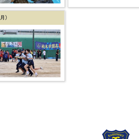
ください。
月）
第108回全国高等学校野球選
川大会において２回戦で柏陽
影響で延期となり6/5に実
戦し、１点を争う白熱した接
広げ、延長１１回サヨナラ勝
「千紫万紅」を掲げ、唯一
めた。応援団、吹奏楽部の熱
色を咲き乱れるごとく、
を力に変え、青春の１ページ
色の組に分かれての戦いを
とができた。
致団結して
。チームカラーのクラスＴ