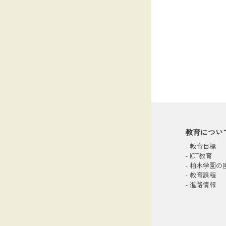
シャツを纏
繰り広げ、
2027年
（GREEN
等学校が出
活動がスタ
教育につい
-
教育目標
-
ICT教育
-
柏木学園の
-
教育課程
-
進路情報