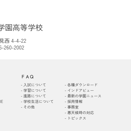
学園高等学校
西 4-4-22
6-260-2002
ＦＡＱ
-
入試について
-
各種ダウンロード
-
学習について
-
インドアビュー
-
進路について
-
最新の学園ニュース
IE
-
学校生活について
-
採用情報
-
その他
-
事務室
-
悪天候時の対応
-
トピックス