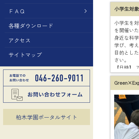
小学生対象
ＦＡＱ
小学生を対
各種ダウンロード
を開催いた
身近な科学
アクセス
学び、考え
目的とした
サイトマップ
さい。
【日時】 ７
【場所】 
験室A
Green×E
【内容】 
ってみよう
【持ち物】
タオル、筆
柏木学園ポータルサイト
【参加費】
参加をご希
月17日(