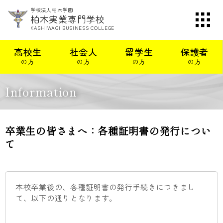
学校法人柏木学園
柏木実業専門学校
KASHIWAGI BUSINESS COLLEGE
高校生
社会人
留学生
保護者
の方
の方
の方
の方
Information
卒業生の皆さまへ：各種証明書の発行につい
て
本校卒業後の、各種証明書の発行手続きにつきまし
て、以下の通りとなります。